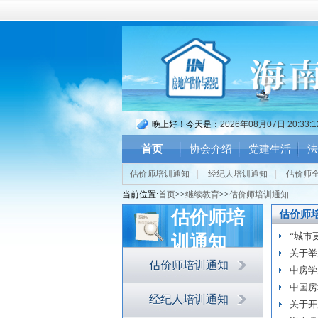
晚上好！今天是：
2026年08月07日 20:33:
首页
协会介绍
党建生活
法
估价师培训通知
|
经纪人培训通知
|
估价师
当前位置:
首页
>>
继续教育
>>
估价师培训通知
估价师培
估价师
“城市
训通知
关于举
估价师培训通知
中房学
中国房
经纪人培训通知
关于开