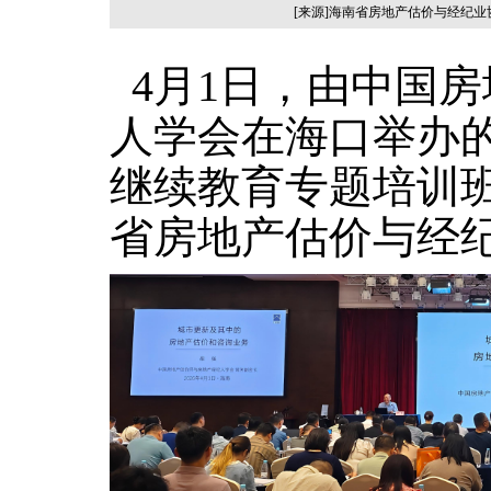
[来源]海南省房地产估价与经纪
4
月
1
日，由中国
房
人学会在
海口
举办
继续教育专题培训
省房地产估价与经