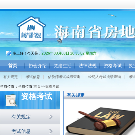
晚上好！今天是：
2026年08月08日 20:35:03 星期六
首页
协会介绍
党建生活
法律法规
资格考试
执
有关规定
|
考试信息
|
估价师考试成绩查询
|
经纪人考试成绩查询
|
考
当前位置：当前位置:
首页
>>
资格考试
资格考试
有关规定
有关规定
考试信息