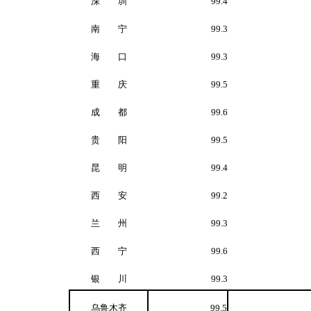
深 圳
99.4
南 宁
99.3
海 口
99.3
重 庆
99.5
成 都
99.6
贵 阳
99.5
昆 明
99.4
西 安
99.2
兰 州
99.3
西 宁
99.6
银 川
99.3
乌鲁木齐
99.5