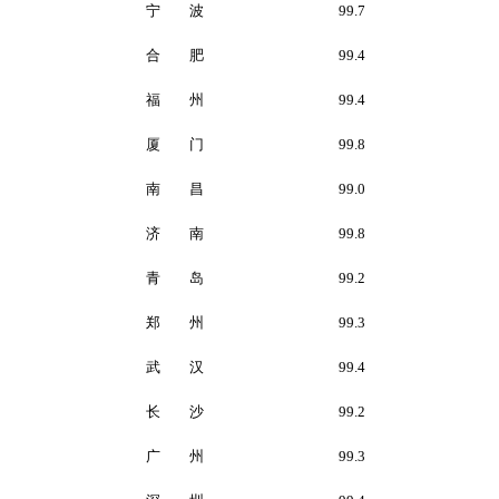
宁 波
99.7
合 肥
99.4
福 州
99.4
厦 门
99.8
南 昌
99.0
济 南
99.8
青 岛
99.2
郑 州
99.3
武 汉
99.4
长 沙
99.2
广 州
99.3