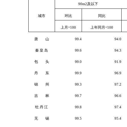
90m
2
及以下
城市
环比
同比
上月
=100
上年同月
=100
唐 山
99.4
94.0
秦 皇 岛
99.6
94.3
包 头
99.0
91.9
丹 东
99.9
96.9
锦 州
99.3
97.2
吉 林
99.7
96.6
牡 丹 江
99.8
97.4
无 锡
99.5
95.4