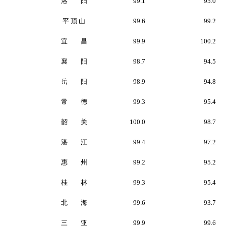
洛 阳
99.1
95.0
平 顶 山
99.6
99.2
宜 昌
99.9
100.2
襄 阳
98.7
94.5
岳 阳
98.9
94.8
常 德
99.3
95.4
韶 关
100.0
98.7
湛 江
99.4
97.2
惠 州
99.2
95.2
桂 林
99.3
95.4
北 海
99.6
93.7
三 亚
99.9
99.6