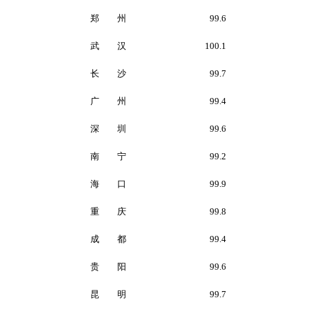
郑 州
99.6
武 汉
100.1
长 沙
99.7
广 州
99.4
深 圳
99.6
南 宁
99.2
海 口
99.9
重 庆
99.8
成 都
99.4
贵 阳
99.6
昆 明
99.7