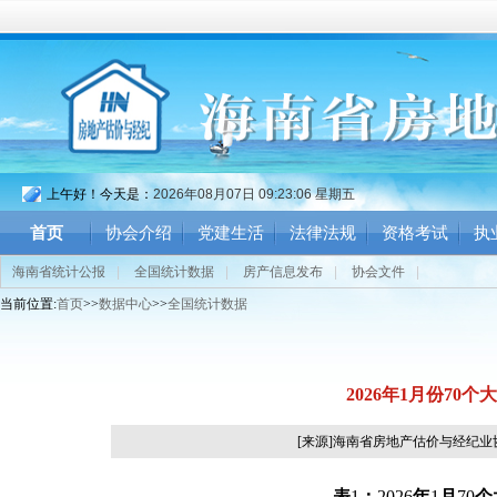
上午好！今天是：
2026年08月07日 09:23:07 星期五
首页
协会介绍
党建生活
法律法规
资格考试
执
海南省统计公报
|
全国统计数据
|
房产信息发布
|
协会文件
|
当前位置:
首页
>>
数据中心
>>
全国统计数据
2026年1月份7
[来源]海南省房地产估价与经纪
表
1
：
2026
年
1
月
70
个