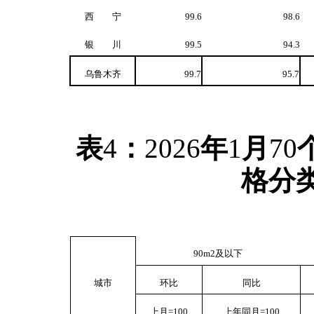
西 宁
99.6
98.6
银 川
99.5
94.3
乌鲁木齐
99.7
95.7
表
4
：
2026
年
1
月
70
格分
90m
2
及以下
城市
环比
同比
上月
=100
上年同月
=100