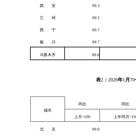
西 安
99.3
兰 州
99.5
西 宁
99.7
银 川
99.7
乌鲁木齐
99.6
表
2
：
2026
年
1
月
70
环比
同比
城市
上月
=100
上年同月
=10
北 京
99.8