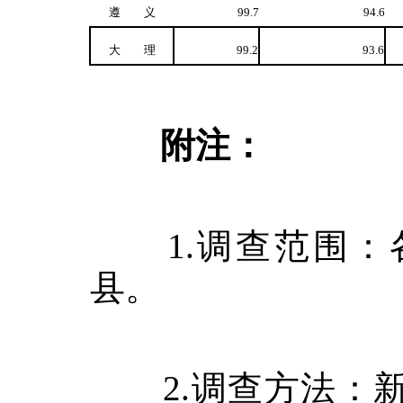
遵 义
99.7
94.6
大 理
99.2
93.6
附注：
1.
调查范围：
县。
2.
调查方法：