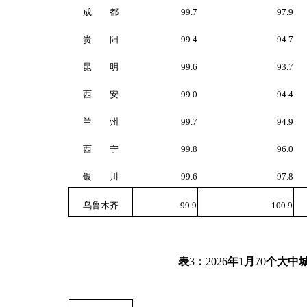
成 都
99.7
97.9
贵 阳
99.4
94.7
昆 明
99.6
93.7
西 安
99.0
94.4
兰 州
99.7
94.9
西 宁
99.8
96.0
银 川
99.6
97.8
乌鲁木齐
99.9
100.9
表
3
：
2026
年
1
月
70
个大中