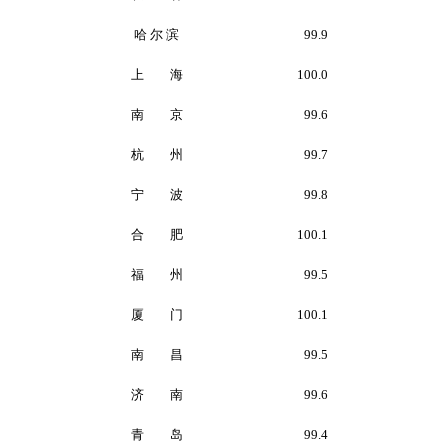
哈 尔 滨
99.9
上 海
100.0
南 京
99.6
杭 州
99.7
宁 波
99.8
合 肥
100.1
福 州
99.5
厦 门
100.1
南 昌
99.5
济 南
99.6
青 岛
99.4