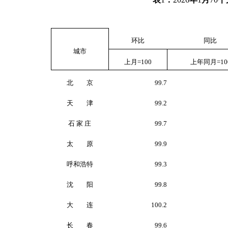
环比
同比
城市
上月
=100
上年同月
=10
北 京
99.7
天 津
99.2
石 家 庄
99.7
太 原
99.9
呼和浩特
99.3
沈 阳
99.8
大 连
100.2
长 春
99.6