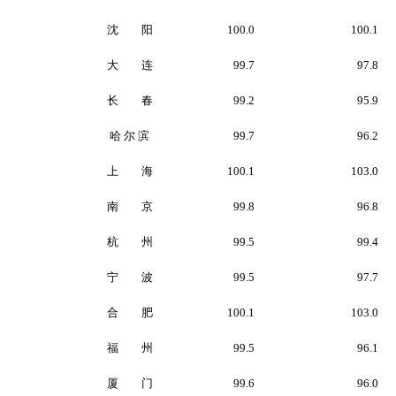
沈 阳
100.0
100.1
大 连
99.7
97.8
长 春
99.2
95.9
哈 尔 滨
99.7
96.2
上 海
100.1
103.0
南 京
99.8
96.8
杭 州
99.5
99.4
宁 波
99.5
97.7
合 肥
100.1
103.0
福 州
99.5
96.1
厦 门
99.6
96.0