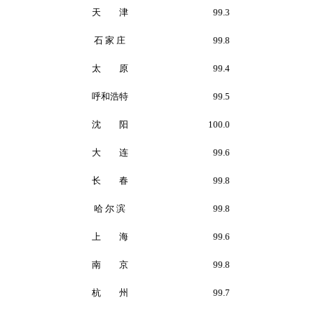
天 津
99.3
石 家 庄
99.8
太 原
99.4
呼和浩特
99.5
沈 阳
100.0
大 连
99.6
长 春
99.8
哈 尔 滨
99.8
上 海
99.6
南 京
99.8
杭 州
99.7