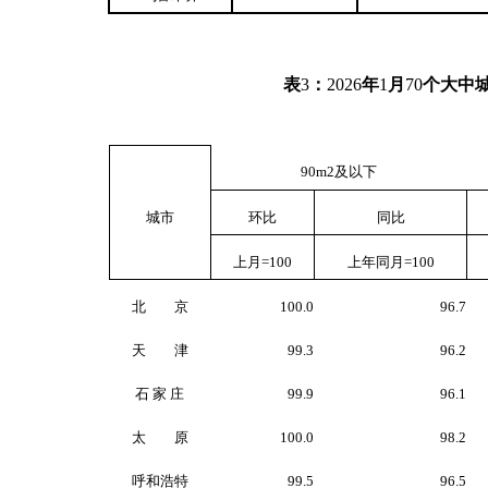
表
3
：
2026
年
1
月
70
个大中
90m
2
及以下
城市
环比
同比
上月
=100
上年同月
=100
北 京
100.0
96.7
天 津
99.3
96.2
石 家 庄
99.9
96.1
太 原
100.0
98.2
呼和浩特
99.5
96.5