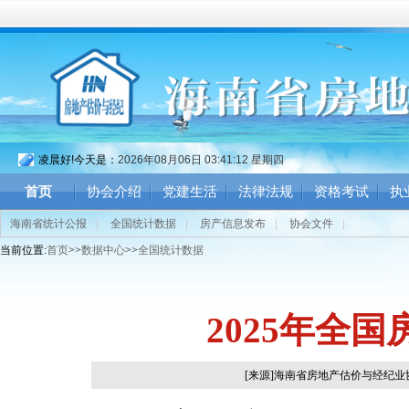
凌晨好!今天是：
2026年08月06日 03:41:13 星期四
首页
协会介绍
党建生活
法律法规
资格考试
执
海南省统计公报
|
全国统计数据
|
房产信息发布
|
协会文件
|
当前位置:
首页
>>
数据中心
>>
全国统计数据
2025年全
[来源]海南省房地产估价与经纪