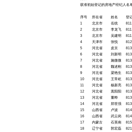
获准初始登记的房地产经纪人名单
序号
所在省
姓名
登
1
北京市
岳统
811
2
北京市
李龙飞
811
3
北京市
吴建明
811
4
天津市
张悦
812
5
河北省
皮京
813
6
河北省
刘新明
813
7
河北省
施微微
813
8
河北省
魏述刚
813
9
河北省
梁艳生
813
10
河北省
王常屹
813
11
河北省
杨新亮
813
12
河北省
蒿阳阳
813
13
河北省
董晔
813
14
河北省
郑世强
813
15
山西省
卢波
814
16
山西省
武云岗
814
17
内蒙古
石英南
815
18
辽宁省
郭宏磊
821