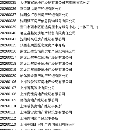
20260035
大连链家房地产经纪有限公司东港国滨苑分店
20260036
营口满溢房产经纪有限公司
20260037
沈阳众汇乐居房产经纪有限公司
20260038
沈阳洪宇房产信息咨询服务有限公司
20260039
营口市西市区朋达房屋中介服务中心（个体工商户）
20260040
喀左县起势房地产销售有限责任公司
20260041
沈阳特兴旺房产经纪有限公司
20260015
鸡西市鸡冠区恋家房产中介所
20260016
黑龙江省安怡家房地产经纪有限公司
20260017
黑龙江省鸣仁房地产经纪有限公司
20260018
黑龙江省协众房地产经纪有限公司
20260019
黑龙江省盛骏房地产经纪有限公司
20260020
哈尔滨晋嘉房地产经纪有限公司
20260106
上海我爱我家房地产经纪有限公司
20260107
上海菁英置业有限公司
20260108
上海尚臻房地产经纪有限公司
20260109
德佑房地产经纪有限公司
20260110
上海瑞美房地产经纪事务所
20260111
上海逐宙房地产营销策划有限公司
20260112
上海陶淘房产经纪事务所
20260113
上海牛咖汇房地产咨询策划有限公司