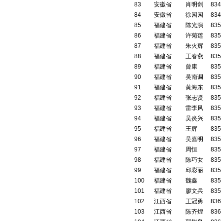
83
安徽省
肖明剑
834
84
安徽省
徐园园
834
85
福建省
陈光演
835
86
福建省
许菊莲
835
87
福建省
朱火辉
835
88
福建省
王春燕
835
89
福建省
曾康
835
90
福建省
吴南调
835
91
福建省
黄海东
835
92
福建省
张志贤
835
93
福建省
雷李风
835
94
福建省
吴炎兴
835
95
福建省
王辉
835
96
福建省
吴嘉明
835
97
福建省
周恒
835
98
福建省
陈巧女
835
99
福建省
邱彩丽
835
100
福建省
魏鑫
835
101
福建省
廖文兵
835
102
江西省
王冠勇
836
103
江西省
陈齐煌
836