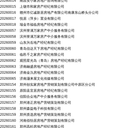
20260014
南昌安小家房地产咨询有限公司
20260015
上饶市和家房产经纪有限公司
20260016
赣州市亿诚新居房地产有限公司南康东山桥头分公司
20260017
悦居（萍乡）置业有限公司
20260018
瑞金市福临房地产经纪有限公司
20260057
滨州誉满万家房产中介服务有限公司
20260058
滨州誉满万家房产中介服务有限公司
20260059
山东兴岳地产经纪有限公司
20260060
青岛信达天下房地产经纪有限公司
20260061
临邑千之家房产经纪有限公司
20260062
观照星光岛（青岛）房地产经纪有限公司
20260063
济南融盛房地产经纪有限公司
20260064
济南金氿房地产经纪有限公司
20260065
济南灏来屋文化传媒有限公司
20260154
郑州创实家房地产营销策划有限公司中原区分公司
20260155
原阳县宜居房地产经纪有限公司
20260156
信阳合众地产中介服务有限公司
20260157
郑州港正房地产营销策划有限公司
20260158
郑州森益电子科技有限公司
20260159
郑州质选房地产营销策划有限公司
20260160
河南佰怡居房地产营销策划有限公司
20260161
郑州高杉房地产经纪有限公司