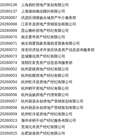
20260136
上海易轩房地产策划有限公司
20260137
上海德佑物业顾问有限公司
20260067
武进区湖塘扬合城房产中介服务部
20260068
江苏常居房地产营销策划有限公司
20260069
昆山雅科房地产经纪有限公司
20260070
南京爱琴房产经纪有限公司
20260071
南京我爱我家房屋租赁置换有限公司
20260072
淮安经济技术开发区快卖房产信息咨询服务部
20260073
盐城雅信房产经纪有限公司
20260074
淮阴区富贵房产信息咨询服务部
20260052
杭州星棋房地产经纪有限公司
20260053
杭州杭曜房地产经纪有限公司
20260054
杭州旺洋居房地产经纪有限公司
20260055
杭州鹤宇房地产经纪有限公司
20260056
杭州远扬房地产代理有限公司
20260057
杭州易居永创房地产营销策划有限公司
20260058
杭州易居永创房地产营销策划有限公司
20260059
杭州旺洋居房地产经纪有限公司
20260013
滁州卓耕不动产经纪服务有限公司
20260014
芜湖元禾房产经纪有限公司
20260015
合肥派港房产经纪有限公司