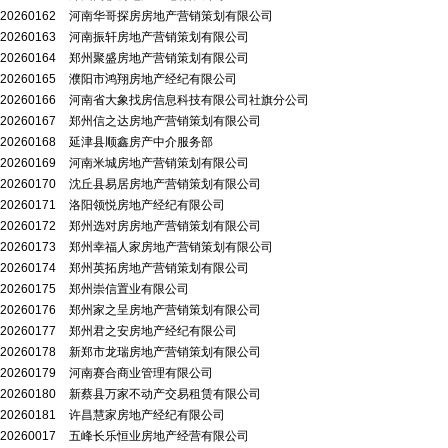
20260162
河南华哥探房房地产营销策划有限公司
20260163
河南振轩房地产营销策划有限公司
20260164
郑州聚盛房地产营销策划有限公司
20260165
濮阳市鸿翔房地产经纪有限公司
20260166
河南省大象找房信息科技有限公司社旗分公司
20260167
郑州信之达房地产营销策划有限公司
20260168
延津县顺鑫房产中介服务部
20260169
河南米城房地产营销策划有限公司
20260170
沈丘县易居房地产营销策划有限公司
20260171
洛阳领悦房地产经纪有限公司
20260172
郑州选对房房地产营销策划有限公司
20260173
郑州幸福人家房地产营销策划有限公司
20260174
郑州英拓房地产营销策划有限公司
20260175
郑州崇信置业有限公司
20260176
郑州家之呈房地产营销策划有限公司
20260177
郑州君之安房地产经纪有限公司
20260178
新郑市龙瑞房地产营销策划有限公司
20260179
河南赛合商业管理有限公司
20260180
新蔡县万家不动产交易租赁有限公司
20260181
许昌慧家房地产经纪有限公司
20260017
五峰长乐恒业房地产经营有限公司