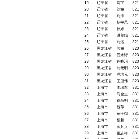
19
辽宁省
马宇
821
20
辽宁省
刘娟
821
21
辽宁省
刘洋
821
22
辽宁省
杨宇思
821
23
辽宁省
孙婷
821
24
辽宁省
谢贺娥
821
25
辽宁省
刘远
821
26
黑龙江省
郭娟
823
27
黑龙江省
云永野
823
28
黑龙江省
任晓冶
823
29
黑龙江省
刘元明
823
30
黑龙江省
冯培元
823
31
黑龙江省
王朋伟
823
32
上海市
李瑞军
831
33
上海市
马金生
831
34
上海市
祝尚明
831
35
上海市
魏萍
831
36
上海市
黄千娥
831
37
上海市
杨超
831
38
上海市
蒋兵兵
831
39
上海市
董志祥
831