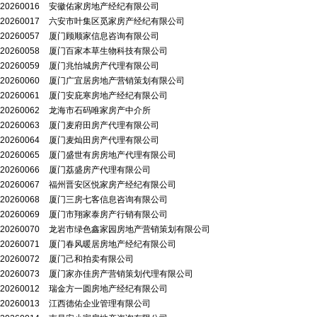
20260016
安徽佑家房地产经纪有限公司
20260017
六安市叶集区觅家房产经纪有限公司
20260057
厦门顾顺家信息咨询有限公司
20260058
厦门百家本草生物科技有限公司
20260059
厦门兆怡城房产代理有限公司
20260060
厦门广宜居房地产营销策划有限公司
20260061
厦门安庇寒房地产经纪有限公司
20260062
龙海市石码唯家房产中介所
20260063
厦门麦府田房产代理有限公司
20260064
厦门麦灿田房产代理有限公司
20260065
厦门盛世有房房地产代理有限公司
20260066
厦门荔盛房产代理有限公司
20260067
福州晋安区悦家房产经纪有限公司
20260068
厦门三房七客信息咨询有限公司
20260069
厦门市翔家泰房产行销有限公司
20260070
龙岩市绿色鑫家园房地产营销策划有限公司
20260071
厦门春风暖居房地产经纪有限公司
20260072
厦门己和拍卖有限公司
20260073
厦门家亦佳房产营销策划代理有限公司
20260012
瑞金方一圆房地产经纪有限公司
20260013
江西德佑企业管理有限公司