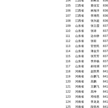
104
江西省
郭树良
836
105
江西省
黄佳宝
836
106
江西省
林海洋
836
107
江西省
李增亮
836
108
江西省
张兴超
836
109
山东省
张立霞
837
110
山东省
张涛
837
111
山东省
边令静
837
112
山东省
张前
837
113
山东省
官世民
837
114
山东省
薄金升
837
115
山东省
张芳芳
837
116
山东省
李井杨
837
117
山东省
郝传洲
837
118
河南省
赵胜男
841
119
河南省
白鹏飞
841
120
河南省
高鹏
841
121
河南省
王鹏飞
841
122
河南省
高坤
841
123
河南省
邓传恩
841
124
河南省
李龙龙
841
125
河南省
段世杰
841