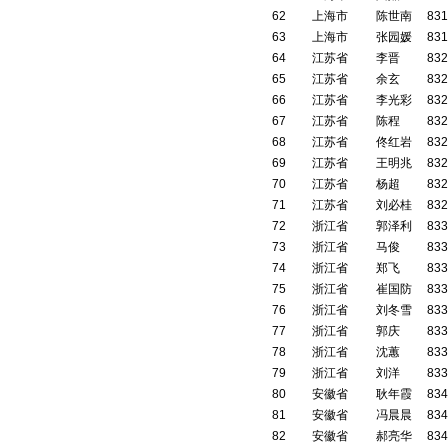
62
上海市
陈世南
831
63
上海市
张园媛
831
64
江苏省
李晋
832
65
江苏省
余玄
832
66
江苏省
李光彩
832
67
江苏省
陈程
832
68
江苏省
佟红岩
832
69
江苏省
王明兆
832
70
江苏省
杨超
832
71
江苏省
刘必桂
832
72
浙江省
郭泽利
833
73
浙江省
马俊
833
74
浙江省
郑飞
833
75
浙江省
崔国防
833
76
浙江省
刘冬雪
833
77
浙江省
郭庆
833
78
浙江省
沈蕙
833
79
浙江省
刘洋
833
80
安徽省
耿年霞
834
81
安徽省
冯晨晨
834
82
安徽省
郝亮华
834