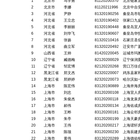
1
北京市
马学勇
81120200370
北京链家
2
北京市
李娜
81120211996
北京中合
3
河北省
尹静
81320190256
秦皇岛市
4
河北省
王立忠
81320190402
张家口九
5
河北省
李丽丽
81320190448
秦皇岛宜
6
河北省
刘华飞
81320190607
秦皇岛华
7
河北省
张扬
81320210416
石家庄圣
8
河北省
曲立军
81320220492
迁安市广
9
山西省
王帅
81420220045
运城市玛
10
辽宁省
臧德梅
82120200029
辽宁保润
11
辽宁省
邹宏博
82120220268
营口万佳
12
黑龙江省
郑文杰
82320220007
鸡东县家
13
黑龙江省
郑婷婷
82320220073
哈尔滨如
14
上海市
陈宏伟
83120190889
上海井海
15
上海市
刘忠
83120200108
上海宜人
16
上海市
朱俊杰
83120200118
上海龙泉
17
上海市
郝伟
83120200134
上海佑成
18
上海市
王晔
83120200181
上海众邻
19
上海市
朱亭
83120200199
上海天豪
20
上海市
王伟
83120200217
上海珺轩
21
上海市
陈颉
83120200230
上海辰建
22
上海市
黄伟
83120220289
上海德佑