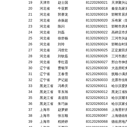
19
天津市
赵士国
81220260021
天津聚兴
20
河北省
牛亚辉
81320260018
秦皇岛家
21
河北省
郭赛龙
81320260019
邯郸常居
22
河北省
佘振超
81320260020
乐有家（
23
河北省
陈闪
81320260021
邯郸市房
24
河北省
刘磊
81320260022
高碑店市
25
河北省
徐舒杨
81320260023
三河市兴
26
河北省
刘玲
81320260024
邯郸合时
27
河北省
冯世壮
81320260025
正定麦田
28
河北省
刘钦磊
81320260026
三河市惠
29
河北省
李红霞
81320260027
邢台市伸
30
辽宁省
曹银萍
82120260030
大连房旺
31
辽宁省
王春雪
82120260031
抚顺小满
32
辽宁省
尹记超
82120260033
北票市佳
33
黑龙江省
冯希庆
82320260011
哈尔滨爱
34
黑龙江省
常东旭
82320260012
黑龙江省
35
黑龙江省
袁道阳
82320260013
哈尔滨耀
36
黑龙江省
朱巧妹
82320260014
哈尔滨家
37
上海市
赵梦娇
83120260066
上海昱轩
38
上海市
张古顺
83120260067
上海德佑
39
上海市
程婷婷
83120260068
德佑房地