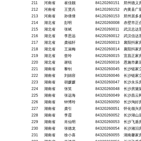
211
河南省
崔佳靓
84120260151
郑州德义
212
河南省
王贤兵
84120260152
内黄县广
213
河南省
孙倩倩
84120260153
郑州居多
214
湖北省
彭明
84220260008
赤壁市正
215
湖北省
张斌
84220260011
武汉志达
216
湖北省
李思远
84220260012
武汉信达
217
湖北省
龚福轩
84220260013
襄阳抖家
218
湖北省
王淑梅
84220260014
襄阳抖家
219
湖北省
曾玲
84220260015
宜昌正家
220
湖北省
谢锐
84220260016
恩施市豪
221
湖南省
黎钊
84320260045
长沙链家
222
湖南省
刘娟容
84320260046
长沙链家
223
湖南省
胡媛媛
84320260047
长沙永乐
224
湖南省
张笑
84320260048
长沙房黛
225
湖南省
张远海
84320260049
长沙昌云
226
湖南省
钟博玲
84320260050
长沙淘好
227
湖南省
龚引
84320260051
怀化领兴
228
湖南省
李霞
84320260052
长沙湖山
229
湖南省
肖仙明
84320260053
长沙飞盾
230
湖南省
张德龙
84320260054
长沙湘汨
231
湖南省
徐小喜
84320260055
湖南馨家