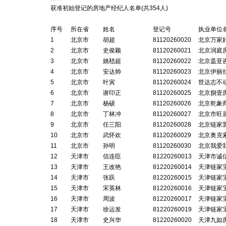
获准初始登记的房地产经纪人名单(共
354
人)
序号
所在省
姓名
登记号
执业单位
1
北京市
胡超
81120260020
北京万家
2
北京市
史俊颖
81120260021
北京润庭
3
北京市
姚嵇超
81120260022
北京盖亚
4
北京市
安达帅
81120260023
北京伊丽
5
北京市
叶寅
81120260024
世达志不
6
北京市
谢印正
81120260025
北京捌壹
7
北京市
杨硕
81120260026
北京乾象
8
北京市
丁林冲
81120260027
北京市旺
9
北京市
任三阳
81120260028
北京链家
10
北京市
武怀欢
81120260029
北京奥克
11
北京市
孙明
81120260030
北京我爱
12
天津市
信连臣
81220260013
天津市诚
13
天津市
王改艳
81220260014
天津链家
14
天津市
张跃
81220260015
天津链家
15
天津市
宋英林
81220260016
天津链家
16
天津市
周波
81220260017
天津链家
17
天津市
徐运发
81220260019
天津链家
18
天津市
史兴华
81220260020
天津九如