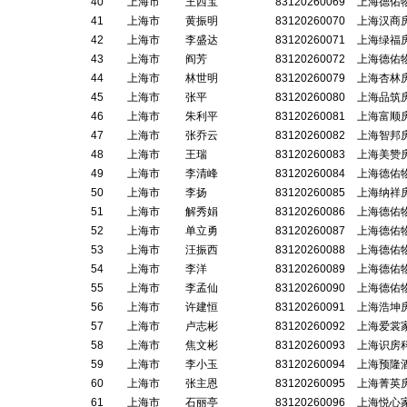
40
上海市
王西宝
83120260069
上海德佑
41
上海市
黄振明
83120260070
上海汉商
42
上海市
李盛达
83120260071
上海绿福
43
上海市
阎芳
83120260072
上海德佑
44
上海市
林世明
83120260079
上海杏林
45
上海市
张平
83120260080
上海品筑
46
上海市
朱利平
83120260081
上海富顺
47
上海市
张乔云
83120260082
上海智邦
48
上海市
王瑞
83120260083
上海美赞
49
上海市
李清峰
83120260084
上海德佑
50
上海市
李扬
83120260085
上海纳祥
51
上海市
解秀娟
83120260086
上海德佑
52
上海市
单立勇
83120260087
上海德佑
53
上海市
汪振西
83120260088
上海德佑
54
上海市
李洋
83120260089
上海德佑
55
上海市
李孟仙
83120260090
上海德佑
56
上海市
许建恒
83120260091
上海浩坤
57
上海市
卢志彬
83120260092
上海爱裳
58
上海市
焦文彬
83120260093
上海识房
59
上海市
李小玉
83120260094
上海预隆
60
上海市
张主恩
83120260095
上海菁英
61
上海市
石丽亭
83120260096
上海悦心