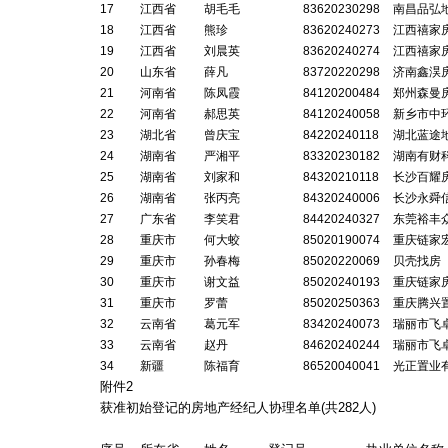
17
江西省
胡毛毛
83620230298
南昌品弘
18
江西省
熊珍
83620240273
江西禧家
19
江西省
刘晨英
83620240274
江西禧家
20
山东省
薛凡
83720220298
济南鑫淏
21
河南省
陈凤霞
84120200484
郑州森曼
22
河南省
郝思英
84120240058
新乡市中
23
湖北省
曾庆宝
84220240118
湖北蓝途
24
湖南省
严湘平
83320230182
湖南有财
25
湖南省
刘家和
84320210118
长沙百耀
26
湖南省
张丙亮
84320240006
长沙永舜
27
广东省
李笑君
84420240327
东莞裕丰
28
重庆市
何大蛟
85020190074
重庆链家
29
重庆市
孙春梅
85020220069
贝壳找房
30
重庆市
谢文益
85020240193
重庆链家
31
重庆市
罗蕾
85020250363
重庆腾兴
32
云南省
葛元军
83420240073
瑞丽市飞
33
云南省
赵丹
84620240244
瑞丽市飞
34
新疆
陈福育
86520040041
光正置业
附件2
获准初始登记的房地产经纪人协理名单(共
282
人)