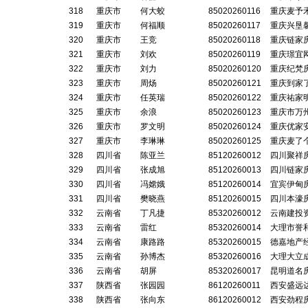
318
重庆市
何大蛟
85020260116
重庆麦予
319
重庆市
何福顺
85020260117
重庆兴垦
320
重庆市
王竞
85020260118
重庆链家
321
重庆市
刘欢
85020260119
重庆璟宜
322
重庆市
刘力
85020260120
重庆纪梵
323
重庆市
周炀
85020260121
重庆到家
324
重庆市
任英瑞
85020260122
重庆祐家
325
重庆市
余浪
85020260123
重庆市万
326
重庆市
罗文明
85020260124
重庆优家
327
重庆市
李琳琳
85020260125
重庆麦了
328
四川省
陈亚兰
85120260012
四川聚祥
329
四川省
张成旭
85120260013
四川链家
330
四川省
冯嫦娥
85120260014
宜宾伊甸
331
四川省
樊晓燕
85120260015
四川本濠
332
云南省
丁凡捷
85320260012
云南建投
333
云南省
雷红
85320260014
大理市誉
334
云南省
康路路
85320260015
德嘉地产
335
云南省
孙博杰
85320260016
大理大立
336
云南省
胡屏
85320260017
昆明道名
337
陕西省
张园园
86120260011
西安盛远
338
陕西省
张向东
86120260012
西安劲程