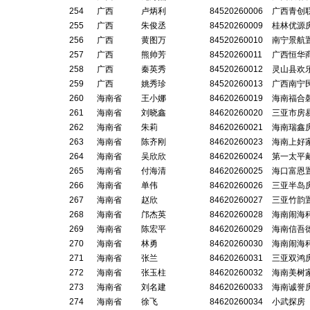
254
广西
卢炳利
84520260006
广西青创
255
广西
朱俊丞
84520260009
桂林优源
256
广西
黄图万
84520260010
南宁景航
257
广西
熊帅芳
84520260011
广西恒华
258
广西
秦英秀
84520260012
灵山县欢
259
广西
姚秀珍
84520260013
广西南宁
260
海南省
王小娜
84620260019
海南福合
261
海南省
刘晓鑫
84620260020
三亚市房
262
海南省
朱莉
84620260021
海南瑞鑫
263
海南省
陈齐刚
84620260023
海南上好
264
海南省
吴欣欣
84620260024
第一太平
265
海南省
付海清
84620260025
海口富恩
266
海南省
单伟
84620260026
三亚半岛
267
海南省
赵欣
84620260027
三亚竹韵
268
海南省
邝杰英
84620260028
海南闹海
269
海南省
陈宏平
84620260029
海南信吾
270
海南省
林勇
84620260030
海南闹海
271
海南省
张兰
84620260031
三亚双鸿
272
海南省
张玉柱
84620260032
海南美树
273
海南省
刘名建
84620260033
海南诚誉
274
海南省
徐飞
84620260034
小武探房