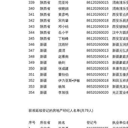
339
陕西省
范亚玲
86120260015
渭南潼乐
340
陕西省
侯晓娟
86120260016
渭南潼乐
341
陕西省
黄彦鸣
86120260017
西安零点
342
陕西省
宋尚壕
86120260018
西安乐易
343
陕西省
邓小桔
86120260019
西安骏驰
344
陕西省
岳小平
86120260020
汉中方圆
345
陕西省
丁柏峰
86120260021
西安宜诺
346
新疆
沈雨轩
86520260008
新疆玉润
347
新疆
龚渭
86520260013
新疆元弘
348
新疆
赵雁南
86520260014
新疆豪庭
349
新疆
杨剑
86520260015
新疆豪庭
350
新疆
张成建
86520260016
阜康市昌
351
新疆
董怡伯
86520260017
新疆五傲
352
新疆
伊力亚斯•伊敏
86520260018
和田玉祥
353
新疆
杨旭
86520260019
新疆兆龙
354
新疆
李旭强
86520260020
光正置业
获准延续登记的房地产经纪人名单(共
79
人)
序号
所在省
姓名
登记号
执业单位