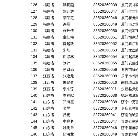
126
福建省
洪晓燕
83520260039
厦门麦得
127
福建省
陈开辉
83520260047
厦门佳吉
128
福建省
章荣芝
83520260048
厦门状元
129
福建省
许展
83520260049
厦门市房
130
福建省
刘丹倩
83520260050
厦门链家
131
福建省
童红梅
83520260051
厦门怡家
132
福建省
肖起跃
83520260052
厦门鑫广
133
福建省
朱灿
83520260053
厦门龙杰
134
福建省
胡绿林
83520260054
厦门起高
135
福建省
刘锌
83520260055
厦门安鑫
136
福建省
苏财添
83520260056
龙岩市绿
137
江西省
张建龙
83620260009
乐平市蜗
138
江西省
朱景盈
83620260010
南昌瑾琼
139
江西省
李京琼
83620260011
永新县天
140
山东省
季福献
83720260038
德州杰成
141
山东省
郑海霞
83720260039
济宁中万
142
山东省
吴昊
83720260040
枣庄嘉誉
143
山东省
吕杨
83720260041
济南信诚
144
山东省
牟晓冬
83720260047
青岛链家
145
山东省
姚明乐
83720260048
济宁颖赫
146
山东省
蒲海龙
83720260049
青岛宜桐