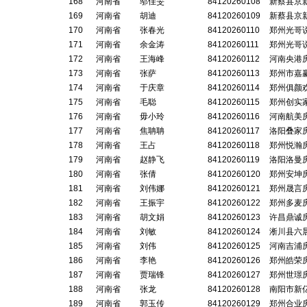
168
河南省
邬佳旻
84120260108
新蔡县京
169
河南省
胡迪
84120260109
新蔡县京
170
河南省
张春光
84120260110
郑州光哥
171
河南省
余金涛
84120260111
郑州光哥
172
河南省
王海峰
84120260112
河南央港
173
河南省
张萨
84120260113
郑州市嘉
174
河南省
于庆章
84120260114
郑州俱颜
175
河南省
毛聪
84120260115
郑州创实
176
河南省
毋小玲
84120260116
河南航美
177
河南省
焦聃聃
84120260117
洛阳叠家
178
河南省
王占
84120260118
郑州悦瀚
179
河南省
赵静飞
84120260119
洛阳洛曼
180
河南省
张倩
84120260120
郑州安坤
181
河南省
刘伟娜
84120260121
郑州晟言
182
河南省
王振宇
84120260122
郑州多麦
183
河南省
胡文娟
84120260123
许昌鼎诚
184
河南省
刘敏
84120260124
淅川县六
185
河南省
刘伟
84120260125
河南吉浦
186
河南省
李艳
84120260126
郑州皓荣
187
河南省
贾瑞锋
84120260127
郑州世璟
188
河南省
张龙
84120260128
南阳市新
189
河南省
郭玉传
84120260129
郑州合业