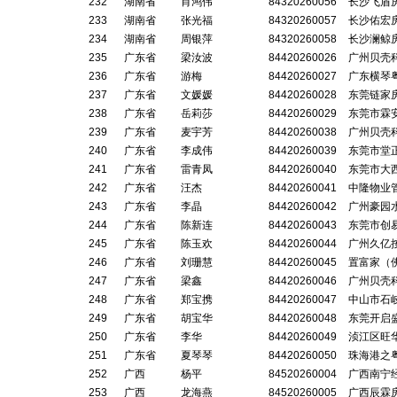
232
湖南省
肖鸿伟
84320260056
长沙飞盾
233
湖南省
张光福
84320260057
长沙佑宏
234
湖南省
周银萍
84320260058
长沙澜鲸
235
广东省
梁汝波
84420260026
广州贝壳
236
广东省
游梅
84420260027
广东横琴
237
广东省
文媛媛
84420260028
东莞链家
238
广东省
岳莉莎
84420260029
东莞市霖
239
广东省
麦宇芳
84420260038
广州贝壳
240
广东省
李成伟
84420260039
东莞市堂
241
广东省
雷青凤
84420260040
东莞市大
242
广东省
汪杰
84420260041
中隆物业
243
广东省
李晶
84420260042
广州豪园
244
广东省
陈新连
84420260043
东莞市创
245
广东省
陈玉欢
84420260044
广州久亿
246
广东省
刘珊慧
84420260045
置富家（
247
广东省
梁鑫
84420260046
广州贝壳
248
广东省
郑宝携
84420260047
中山市石
249
广东省
胡宝华
84420260048
东莞开启
250
广东省
李华
84420260049
浈江区旺
251
广东省
夏琴琴
84420260050
珠海港之
252
广西
杨平
84520260004
广西南宁
253
广西
龙海燕
84520260005
广西辰霖