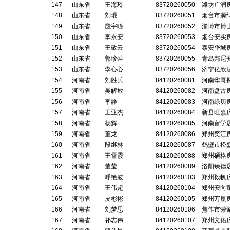
147
山东省
王海玲
83720260050
潍坊广润
148
山东省
刘琨
83720260051
烟台市源
149
山东省
殷宇曈
83720260052
淄博市博
150
山东省
李永安
83720260053
烟台安实
151
山东省
王敬云
83720260054
泰安华城
152
山东省
郭珍萍
83720260055
青岛邦尼
153
山东省
李心心
83720260056
济宁亿欣
154
河南省
刘胜兵
84120260081
河南华哥
155
河南省
吴解放
84120260082
河南盘古
156
河南省
李静
84120260083
河南绿贝
157
河南省
王亚杰
84120260084
新县旺嘉
158
河南省
杨辉
84120260085
河南留学
159
河南省
董龙
84120260086
郑州奕江
160
河南省
段继林
84120260087
鹤壁市松
161
河南省
王雪霞
84120260088
郑州硕格
162
河南省
董莹
84120260089
洛阳臻德
163
河南省
呼艳波
84120260103
郑州毅帆
164
河南省
王伟超
84120260104
郑州安向
165
河南省
皮彬彬
84120260105
郑州万厦
166
河南省
刘梦思
84120260106
焦作市荣
167
河南省
祁志伟
84120260107
郑州文佑