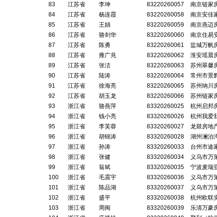
83
江苏省
李坤
83220260057
南京链家
84
江苏省
杨连霞
83220260058
南京安佳
85
江苏省
王娟
83220260059
南京燕迈
86
江苏省
骆剑华
83220260060
南京住易
87
江苏省
陈勇
83220260061
盐城万帆
88
江苏省
雍广兆
83220260062
淮安瑶晨
89
江苏省
张洁
83220260063
苏州翠馨
90
江苏省
陆涛
83220260064
常州市景
91
江苏省
徐海亮
83220260065
苏州纳川
92
江苏省
胡玉龙
83220260066
苏州链家
93
浙江省
骆燕萍
83320260025
杭州启邦
94
浙江省
钱小亮
83320260026
杭州我爱
95
浙江省
李芙蓉
83320260027
龙燚房地
96
浙江省
胡锦涛
83320260028
湖州澜泊
97
浙江省
孙涛
83320260033
台州市途
98
浙江省
张健
83320260034
义乌市万
99
浙江省
翁斌
83320260035
宁波麦瑞
100
浙江省
毛震宇
83320260036
义乌市万
101
浙江省
陈品湖
83320260037
义乌市万
102
浙江省
盛平
83320260038
杭州欧联
103
浙江省
周闽
83320260039
乐清万豪