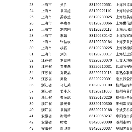
23
上海市
吴胜
83120220551
上海胜原
24
上海市
袁国超
83120221110
上海鸿舍
25
上海市
梁春兰
83120230025
上海凯美
26
上海市
牛赓泰
83120230066
上海世信
27
上海市
刘志刚
83120230113
上海合瑞
28
上海市
李婧
83120230142
上海致家
29
上海市
张益欢
83120230184
上海安首
30
上海市
杨磊
83120230225
上海以德
31
上海市
刘芳
83120230317
上海弘运
32
江苏省
罗勋荣
83220200070
江苏天地
33
江苏省
贾季翠
83220210031
盐城宜安
34
江苏省
乔晓品
83220210118
常熟众联
35
江苏省
周松
83220220391
南京我爱
36
浙江省
马红菊
81320200100
杭州蓝绿
37
浙江省
姜小永
81320211008
杭州有界
38
浙江省
曹应斌
83320170229
杭州巨兽
39
浙江省
潘光业
83320190300
湖州宏展
40
浙江省
袁苗苗
85320210168
宁波安乔
41
安徽省
谢雨希
83120050237
阜阳老白
42
安徽省
时玫
83420090008
滁州市时
43
安徽省
郑卫群
83420200037
阜阳老白