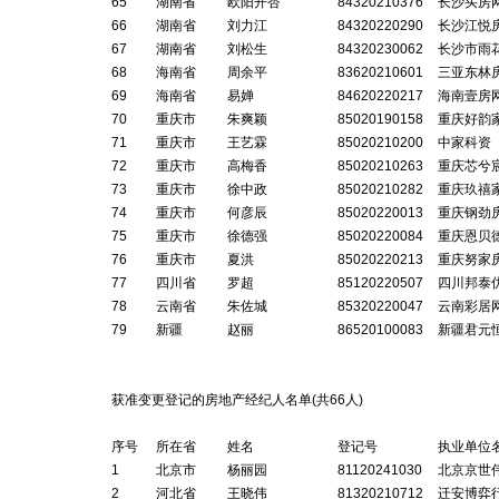
65
湖南省
欧阳开杏
84320210376
长沙买房
66
湖南省
刘力江
84320220290
长沙江悦
67
湖南省
刘松生
84320230062
长沙市雨
68
海南省
周余平
83620210601
三亚东林
69
海南省
易婵
84620220217
海南壹房
70
重庆市
朱爽颖
85020190158
重庆好韵
71
重庆市
王艺霖
85020210200
中家科资
72
重庆市
高梅香
85020210263
重庆芯兮
73
重庆市
徐中政
85020210282
重庆玖禧
74
重庆市
何彦辰
85020220013
重庆钢劲
75
重庆市
徐德强
85020220084
重庆恩贝
76
重庆市
夏洪
85020220213
重庆努家
77
四川省
罗超
85120220507
四川邦泰
78
云南省
朱佐城
85320220047
云南彩居
79
新疆
赵丽
86520100083
新疆君元
获准变更登记的房地产经纪人名单(共
66
人)
序号
所在省
姓名
登记号
执业单位
1
北京市
杨丽园
81120241030
北京京世
2
河北省
王晓伟
81320210712
迁安博弈