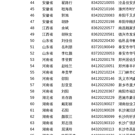
44
安徽省
翟路行
83420210055
泾县佳安
45
安徽省
嵇海燕
83420210166
滁州市时
46
安徽省
郭旭
83420220083
阜阳千又
47
安徽省
胡静
85120220198
阜阳华顾
48
江西省
余斌
83620220577
南昌顾家
49
江西省
胡秋女
83620220581
德兴市发
50
山东省
刘佳佳
83620220430
临邑县华
51
山东省
岳利朋
83720190049
泰安市华
52
山东省
李红颜
83720220053
泰安市华
53
河南省
李登辉
84120200178
郑州居佑
54
河南省
赵桂兰
84120210051
郑州泰丰
55
河南省
单贵苹
84120210224
三门峡市
56
河南省
邵阳
84120220146
巩义市鸿
57
河南省
彭亚亚
84120220280
新乡市庞
58
河南省
刘阳
84120220367
南阳市福
59
湖北省
肖存路
84220220229
恩施市豪
60
湖南省
戴彩丽
84320190027
湖南创业
61
湖南省
石阳
84320190028
长沙湘汨
62
湖南省
颜双江
84320190099
长沙尚轩
63
湖南省
郑志强
84320190310
长沙广强
64
湖南省
屈满玲
84320200113
长沙市高