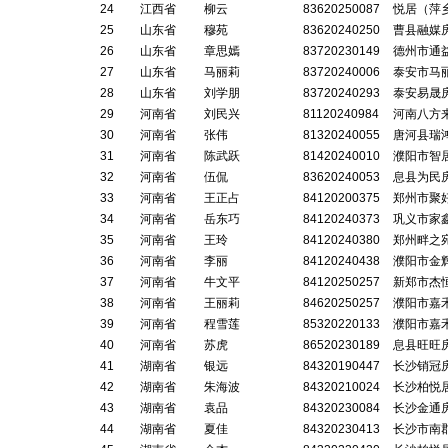
24
江西省
柳云
83620250087
悦居（萍
25
山东省
穆苑
83620240250
曹县融媒
26
山东省
章思嫣
83720230149
德州市通
27
山东省
马丽莉
83720240006
泰安市马
28
山东省
刘学朋
83720240293
泰安易晟
29
河南省
刘民兴
81120240984
河南八方
30
河南省
张伟
81320240055
唐河县瑞
31
河南省
陈武跃
81420240010
濮阳市智
32
河南省
伍侃
83620240053
息县为民
33
河南省
王正占
84120200375
郑州市聚
34
河南省
岳东巧
84120240373
巩义市家
35
河南省
王玲
84120240380
郑州畔之
36
河南省
李丽
84120240438
濮阳市金
37
河南省
牛文平
84120250257
新郑市杰
38
河南省
王丽莉
84620250257
濮阳市嘉
39
河南省
程雪莲
85320220133
濮阳市嘉
40
河南省
苏虎
86520230189
息县旺旺
41
湖南省
银远
84320190447
长沙销冠
42
湖南省
朱海波
84320210024
长沙柏悦
43
湖南省
袁品
84320230084
长沙金通
44
湖南省
夏佳
84320230413
长沙市南