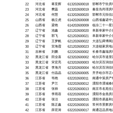
河北省
蒋亚辉
邯郸市宁欣房
22
613202600018
河北省
樊蕊
秦皇岛尚璟房
23
613202600019
河北省
何慧
邯郸市元恒信
24
613202600020
山西省
杨立虎
山西省鑫诺中
25
614202600008
山西省
梁艳
临汾二十一星
26
614202600009
辽宁省
池鑫
阜新阜家中介
27
621202600020
辽宁省
郭飞
阜新阜家中介
28
621202600021
辽宁省
王梦帆
大连弘舜博闻
29
621202600022
辽宁省
宫海霞
大连链家房地
30
621202600023
吉林省
刘鹏
长春市鑫瑞房
31
622202600002
黑龙江省
田业喜
哈尔滨市道里
32
623202600002
黑龙江省
宋宏亮
哈尔滨百润信
33
623202600003
黑龙江省
李海月
哈尔滨百润信
34
623202600004
黑龙江省
付晶晶
齐齐哈尔市正
35
623202600005
江苏省
韦艳
南通中策房产
36
632202600011
江苏省
尹兰
溧阳市溧城春
37
632202600012
江苏省
张帅
南京市名苑住
38
632202600013
江苏省
李雨蓓
溧阳市金燕房
39
632202600014
江苏省
张洁
溧阳市易嘉和
40
632202600015
江苏省
陈正鑫
常州市景辉房
41
632202600016
江苏省
薛宏涛
南通迈品房地
42
632202600017