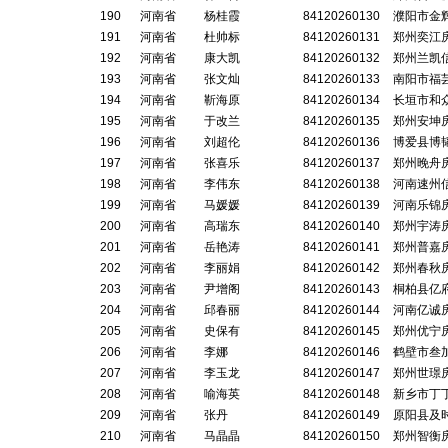
190
河南省
杨桂霞
84120260130
濮阳市金
191
河南省
杜帅标
84120260131
郑州奕江
192
河南省
康大凯
84120260132
郑州兰凯
193
河南省
张文灿
84120260133
南阳市福
194
河南省
靳海原
84120260134
长垣市和
195
河南省
于改兰
84120260135
郑州安坤
196
河南省
刘超伦
84120260136
博爱县博
197
河南省
张喜乐
84120260137
郑州晚舟
198
河南省
李伟东
84120260138
河南速州
199
河南省
马媛媛
84120260139
河南乐锦
200
河南省
高瑞东
84120260140
郑州宇涛
201
河南省
岳艳涛
84120260141
郑州普嘉
202
河南省
李丽娟
84120260142
郑州春秋
203
河南省
尹增阁
84120260143
桐柏县亿
204
河南省
邱春丽
84120260144
河南亿诚
205
河南省
史保有
84120260145
郑州优宁
206
河南省
李娜
84120260146
鹤壁市叁
207
河南省
李玉龙
84120260147
郑州世璟
208
河南省
喻海英
84120260148
新乡市丁
209
河南省
张丹
84120260149
原阳县及
210
河南省
马晶晶
84120260150
郑州智衡