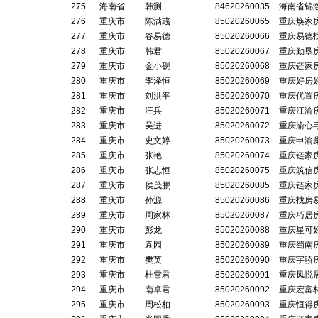
275
海南省
韩测
84620260035
海南省锦
276
重庆市
陈满彧
85020260065
重庆焕家
277
重庆市
谷易德
85020260066
重庆易德
278
重庆市
韩君
85020260067
重庆勤垦
279
重庆市
金小砚
85020260068
重庆链家
280
重庆市
李泽恒
85020260069
重庆好房
281
重庆市
刘洪平
85020260070
重庆优置
282
重庆市
汪兵
85020260071
重庆江渝
283
重庆市
吴进
85020260072
重庆渝心
284
重庆市
史文婷
85020260073
重庆申渝
285
重庆市
张艳
85020260074
重庆链家
286
重庆市
张志恒
85020260075
重庆筑信
287
重庆市
侯茂鹏
85020260085
重庆链家
288
重庆市
孙源
85020260086
重庆找房
289
重庆市
周家林
85020260087
重庆巧居
290
重庆市
彭龙
85020260088
重庆星可
291
重庆市
袁园
85020260089
重庆蜀南
292
重庆市
樊英
85020260090
重庆宇骄
293
重庆市
杜雪君
85020260091
重庆凤悦
294
重庆市
南卓君
85020260092
重庆宏富
295
重庆市
周松柏
85020260093
重庆恒得