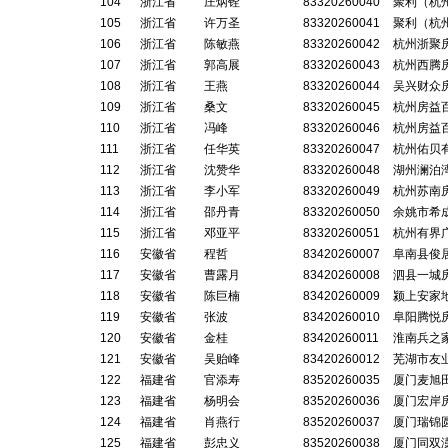
104
浙江省
庄炳铨
83320260040
聚利（杭
105
浙江省
许万圣
83320260041
聚利（杭
106
浙江省
陈敏燕
83320260042
杭州浙聚
107
浙江省
郭高展
83320260043
杭州西腾
108
浙江省
王燕
83320260044
吴兴财众
109
浙江省
桑文
83320260045
杭州房益
110
浙江省
冯峰
83320260046
杭州房益
111
浙江省
任华英
83320260047
杭州佑贝
112
浙江省
沈赞华
83320260048
湖州澜泊
113
浙江省
李小军
83320260049
杭州苏南
114
浙江省
邵丹青
83320260050
余姚市希
115
浙江省
邓亚平
83320260051
杭州有界
116
安徽省
程哲
83420260007
阜南县俊
117
安徽省
曹露月
83420260008
泗县一城
118
安徽省
陈巨楠
83420260009
颍上安家
119
安徽省
张波
83420260010
阜阳腾悦
120
安徽省
金桂
83420260011
淮南兵之
121
安徽省
吴贻峰
83420260012
芜湖市友
122
福建省
官添寿
83520260035
厦门麦旭
123
福建省
杨明会
83520260036
厦门宏岸
124
福建省
肖燕行
83520260037
厦门瑞锦
125
福建省
彭忠义
83520260038
厦门同双