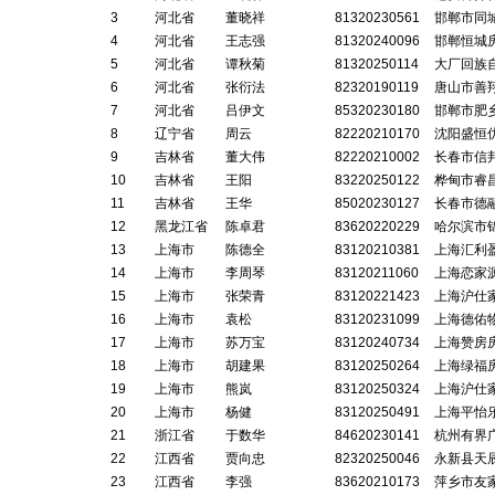
3
河北省
董晓祥
81320230561
邯郸市同
4
河北省
王志强
81320240096
邯郸恒城
5
河北省
谭秋菊
81320250114
大厂回族
6
河北省
张衍法
82320190119
唐山市善
7
河北省
吕伊文
85320230180
邯郸市肥
8
辽宁省
周云
82220210170
沈阳盛恒
9
吉林省
董大伟
82220210002
长春市信
10
吉林省
王阳
83220250122
桦甸市睿
11
吉林省
王华
85020230127
长春市德
12
黑龙江省
陈卓君
83620220229
哈尔滨市
13
上海市
陈德全
83120210381
上海汇利
14
上海市
李周琴
83120211060
上海恋家
15
上海市
张荣青
83120221423
上海沪仕
16
上海市
袁松
83120231099
上海德佑
17
上海市
苏万宝
83120240734
上海赞房
18
上海市
胡建果
83120250264
上海绿福
19
上海市
熊岚
83120250324
上海沪仕
20
上海市
杨健
83120250491
上海平怡
21
浙江省
于数华
84620230141
杭州有界
22
江西省
贾向忠
82320250046
永新县天
23
江西省
李强
83620210173
萍乡市友