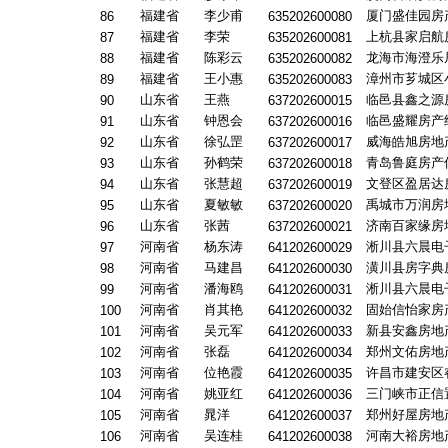
福建省
李少甫
厦门盛佳园房
86
635202600080
福建省
李荣
上杭县家启航
87
635202600081
福建省
陈彩云
龙海市海澄乐
88
635202600082
福建省
王小惠
漳州市芗城区
89
635202600083
山东省
王燕
临邑县鑫之源
90
637202600015
山东省
钟恩会
临邑盛耀房产
91
637202600016
山东省
徐弘罡
威海皓旭房地
92
637202600017
山东省
孙鹤荣
青岛鲁庭房产
93
637202600018
山东省
张慧超
文登区盈居达
94
637202600019
山东省
夏敏敏
禹城市万润房
95
637202600020
山东省
张茜
济南百家缘房
96
637202600021
河南省
杨东涛
淅川县六晨电
97
641202600029
河南省
马建昌
潢川县房字典
98
641202600030
河南省
潘海鸥
淅川县六晨电
99
641202600031
河南省
肖其艳
固始信怡家房
100
641202600032
河南省
吴元军
新县安鑫房地
101
641202600033
河南省
张磊
郑州文佑房地
102
641202600034
河南省
位艳霞
许昌市建安区
103
641202600035
河南省
姚亚红
三门峡市正信
104
641202600036
河南省
晁洋
郑州好屋房地
105
641202600037
河南省
吴连桂
河南大裕房地
106
641202600038