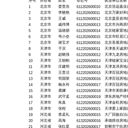
序号
所在省
姓名
登记号
执业单位名称
北京市
娄贵浩
北京浩远嘉业
1
611202600010
北京市
李晓艳
北京万家好和
2
611202600011
北京市
王威
北京盖亚咨询
3
611202600012
北京市
戚伟博
北京市兴商房
4
611202600013
北京市
温德朋
北京链家置地
5
611202600014
北京市
韦小垒
北京市旺居汇
6
611202600015
北京市
谢宝才
北京吾屋房地
7
611202600016
天津市
于滨
天津美天诚房
8
612202600011
天津市
赵晓强
天津九龙房地
9
612202600012
天津市
王朝刚
天津链家宝业
10
612202600013
天津市
庄建明
天津龙泽房地
11
612202600014
天津市
王贵洁
天津百冠房地
12
612202600015
天津市
苟国荣
天津百冠房地
13
612202600016
天津市
杨永玲
天津百冠房地
14
612202600017
天津市
鹿娜
天津市美联康
15
612202600018
天津市
武守孟
津东房地产经
16
612202600019
天津市
朱真
天津金旺房地
17
612202600020
天津市
张程
天津爱上家园
18
612202600021
河北省
柰孟礼
大厂回族自治
19
613202600015
河北省
高海
承德煜佳房地
20
613202600016
河北省
张红星
邯郸市宁欣房
21
613202600017