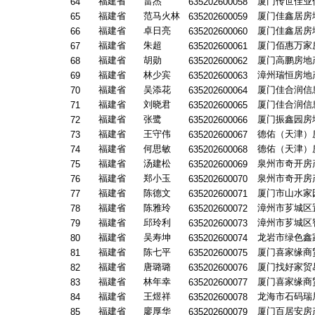
福建省
雷杰
厦门传世佳业
64
635202600058
福建省
范马火林
厦门佳鑫居房
65
635202600059
福建省
卓日亮
厦门佳鑫居房
66
635202600060
福建省
朱超
厦门佰惠万家
67
635202600061
福建省
胡勋
厦门高鹏房地
68
635202600062
福建省
林少宾
漳州瑞恒房地
69
635202600063
福建省
吴添花
厦门佳合润信
70
635202600064
福建省
刘晓君
厦门佳合润信
71
635202600065
福建省
张鹭
厦门振鑫园房
72
635202600066
福建省
王守伟
德佑（天津）
73
635202600067
福建省
何思敏
德佑（天津）
74
635202600068
福建省
汤建松
泉州市奇开房
75
635202600069
福建省
郑小玉
泉州市奇开房
76
635202600070
福建省
陈德文
厦门市山水家
77
635202600071
福建省
陈雅玲
漳州市芗城区
78
635202600072
福建省
邱玲利
漳州市芗城区
79
635202600073
福建省
吴寿坤
龙岩市绿色鑫
80
635202600074
福建省
陈七平
厦门喜家缘商
81
635202600075
福建省
唐璐璐
厦门找好家贸
82
635202600076
福建省
林年幸
厦门喜家缘商
83
635202600077
福建省
王煜祥
龙海市石码瑞
84
635202600078
福建省
廖厚华
厦门百居安房
85
635202600079