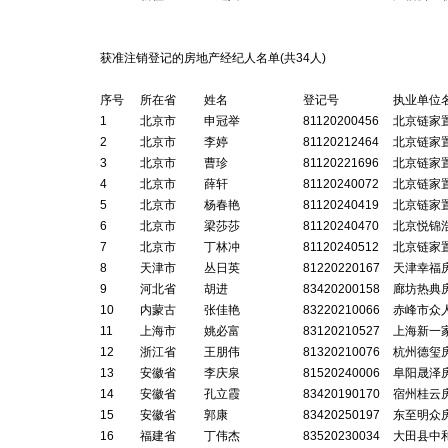
获准注销登记的房地产经纪人名单(共3
4
人)
序号
所在省
姓名
登记号
执业单位
1
北京市
申冠举
81120200456
北京链家
2
北京市
李婷
81120212464
北京链家
3
北京市
曹珍
81120221696
北京链家
4
北京市
薛轩
81120240072
北京链家
5
北京市
杨春艳
81120240419
北京链家
6
北京市
梁莎莎
81120240470
北京悦锦
7
北京市
丁林冲
81120240512
北京链家
8
天津市
丛日英
81220220167
天津幸福
9
河北省
胡进
83420200158
廊坊热典
10
内蒙古
张佳艳
83220210066
赤峰市众
11
上海市
姚必富
83120210527
上海新一
12
浙江省
王朋伟
81320210076
杭州德玺
13
安徽省
李庆泉
81520240006
阜阳晟泽
14
安徽省
孔立霞
83420190170
宿州桂云
15
安徽省
郭康
83420250197
东至明众
16
福建省
丁伟杰
83520230034
大田县中