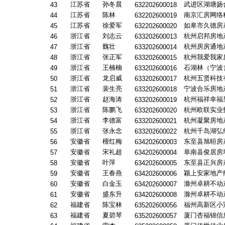
江苏省
孙冬晨
武进区湖塘扬
43
632202600018
江苏省
陈林
南京汇房网络
44
632202600019
江苏省
徐爱军
如皋市久德房
45
632202600020
浙江省
刘志云
杭州启邦房地
46
633202600013
浙江省
魏壮
杭州房房通地
47
633202600014
浙江省
张正军
杭州我爱我家
48
633202600015
浙江省
王楠楠
石湖林（宁波
49
633202600016
浙江省
龙启威
杭州五贤科技
50
633202600017
浙江省
裴生亮
宁波合乐房地
51
633202600018
浙江省
赵海涛
杭州福祥幸福
52
633202600019
浙江省
陈鹏飞
杭州欧联实业
53
633202600020
浙江省
李德富
杭州凝聚房地
54
633202600021
浙江省
张永念
杭州千岛湖弘
55
633202600022
安徽省
檀红梅
东至县旭晅房
56
634202600003
安徽省
宋礼超
阜南县俊居房
57
634202600004
安徽省
叶萍
东至县正兴房
58
634202600005
安徽省
王春燕
颍上安家地产
59
634202600006
安徽省
白金玉
滁州卓耕不动
60
634202600007
安徽省
盛东升
滁州卓耕不动
61
634202600008
福建省
陈宝林
福州高新区小
62
635202600056
福建省
夏碧琴
厦门杏福锦信
63
635202600057