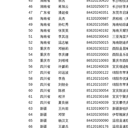
45
湖南省
余杰
84320230420
长沙柏悦
46
湖南省
蒋旭云
84320250073
长沙好享
47
广东省
潘超俊
84420240351
东莞市启
48
海南省
吴杰
81320200987
房租租（
49
海南省
孙红秀
83620210585
海南铂琼
50
海南省
张英英
83620240192
海南天耀
51
海南省
李其连
84620230043
三亚海棠
52
海南省
温志敏
84620250015
海南朗途
53
重庆市
邓丽莉
83620230322
酉阳县晨
54
重庆市
李庆娜
85320220003
酉阳县乐
55
重庆市
刘维维
86520210093
重庆市酉
56
四川省
许媛莉
84120240028
宜宾领迹
57
四川省
邱远波
85120200122
绵阳市苹
58
四川省
李燕
85120210245
绵阳市优
59
四川省
刘朝全
85120210357
绵阳市苹
60
四川省
陈祺
85120230054
宜宾陈波
61
四川省
程洋
85120230168
宜宾宁聚
62
四川省
夏良丽
85120240039
宜宾攀壳
63
新疆
王向前
81320190073
新疆新锐
64
新疆
邓荣
84320230593
伊犁顺家
65
新疆
杨汉文
84420200090
温宿县速
66
新疆
王建兵
85120180176
温宿县速