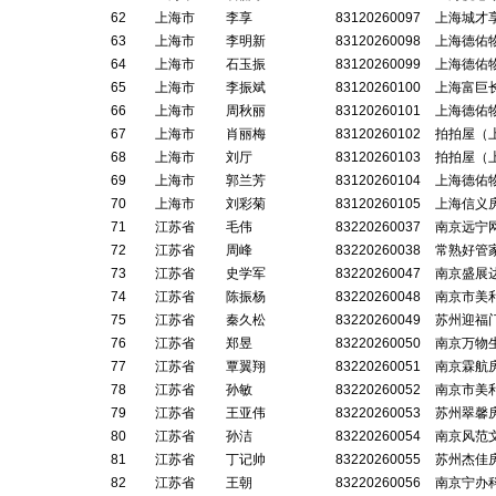
62
上海市
李享
83120260097
上海城才
63
上海市
李明新
83120260098
上海德佑
64
上海市
石玉振
83120260099
上海德佑
65
上海市
李振斌
83120260100
上海富巨
66
上海市
周秋丽
83120260101
上海德佑
67
上海市
肖丽梅
83120260102
拍拍屋（
68
上海市
刘厅
83120260103
拍拍屋（
69
上海市
郭兰芳
83120260104
上海德佑
70
上海市
刘彩菊
83120260105
上海信义
71
江苏省
毛伟
83220260037
南京远宁
72
江苏省
周峰
83220260038
常熟好管
73
江苏省
史学军
83220260047
南京盛展
74
江苏省
陈振杨
83220260048
南京市美
75
江苏省
秦久松
83220260049
苏州迎福
76
江苏省
郑昱
83220260050
南京万物
77
江苏省
覃翼翔
83220260051
南京霖航
78
江苏省
孙敏
83220260052
南京市美
79
江苏省
王亚伟
83220260053
苏州翠馨
80
江苏省
孙洁
83220260054
南京风范
81
江苏省
丁记帅
83220260055
苏州杰佳
82
江苏省
王朝
83220260056
南京宁办