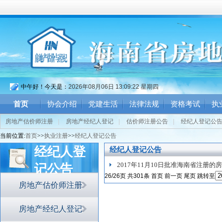
中午好！今天是：
2026年08月06日 13:09:23 星期四
首页
协会介绍
党建生活
法律法规
资格考试
执
房地产估价师注册
|
房地产经纪人登记
|
估价师注册公告
|
经纪人登记公
当前位置:
首页
>>
执业注册
>>
经纪人登记公告
经纪人登
经纪人登记公告
2017年11月10日批准海南省注册
记公告
26/26页 共301条
首页
前一页
尾页
跳转至
房地产估价师注册
房地产经纪人登记