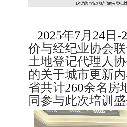
[来源]海南省房地产估价与经纪
2025
年
7
月
24
日
-
价与经纪业协会联
土地登记代理人协
的关于城市更新内
省共计
260
余名房
同参与此次培训盛