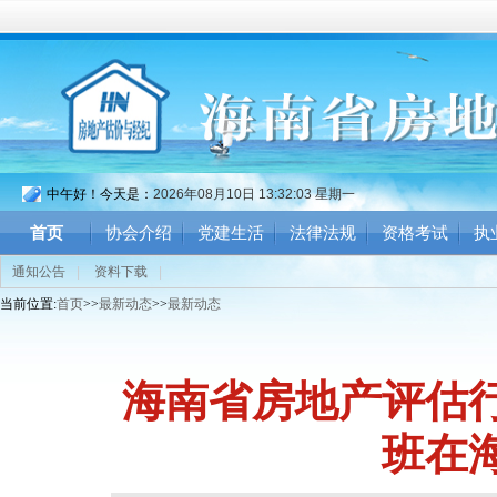
中午好！今天是：
2026年08月10日 13:32:03 星期一
首页
协会介绍
党建生活
法律法规
资格考试
执
通知公告
|
资料下载
|
当前位置:
首页
>>
最新动态
>>
最新动态
海南省房地产评估
班在