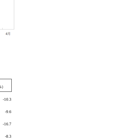
%
）
-10.3
-9.6
-16.7
-8.3