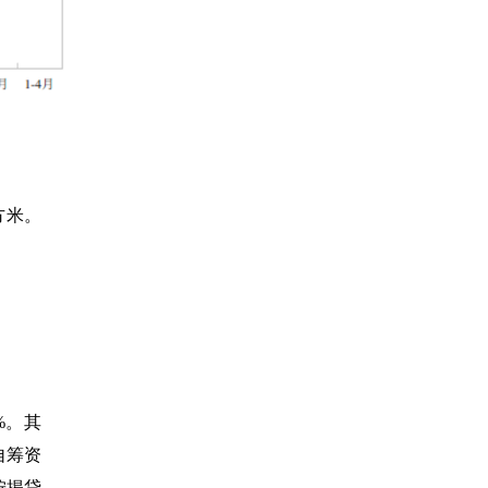
方米。
%
。其
自筹资
按揭贷