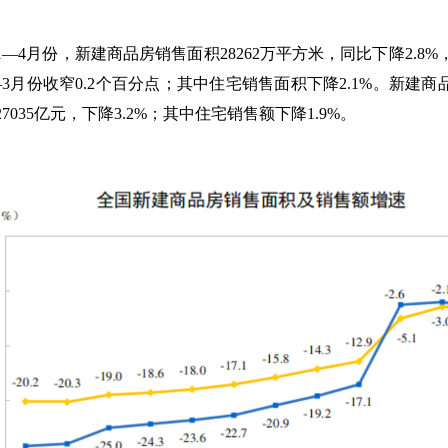
1
—
4
月份，新建商品房销售面积
28262
万平方米，同比下降
2.8%
—
3
月份收窄
0.2
个百分点；其中住宅销售面积下降
2.1%
。新建商
27035
亿元，下降
3.2%
；其中住宅销售额下降
1.9%
。