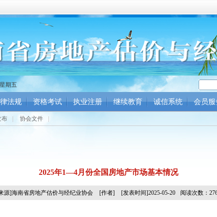
3 星期五
律法规
资格考试
执业注册
继续教育
诚信系统
会员服
发布
|
协会文件
|
2025年1—4月份全国房地产市场基本情况
[来源]海南省房地产估价与经纪业协会
[作者]
[发表时间]2025-05-20
阅读次数：276