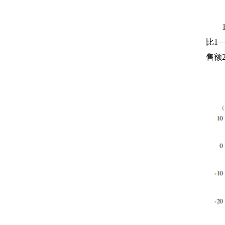
比
1
售额