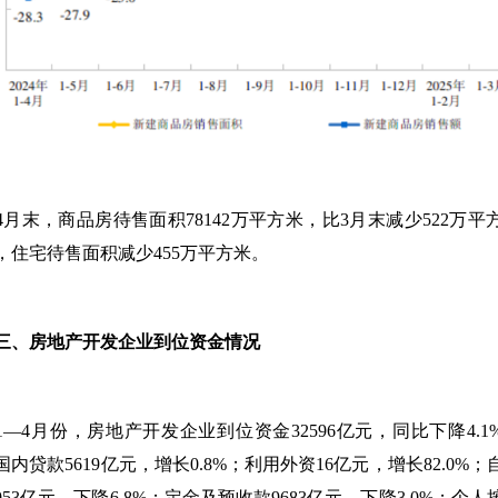
4
月末，商品房待售面积
78142
万平方米，比
3
月末减少
522
万平
，住宅待售面积减少
455
万平方米。
房地产开发企业到位资金情况
1
—
4
月份，房地产开发企业到位资金
32596
亿元，同比下降
4.1
国内贷款
5619
亿元，增长
0.8%
；利用外资
16
亿元，增长
82.0%
；
953
亿元，下降
6.8%
；定金及预收款
9683
亿元，下降
3.0%
；个人