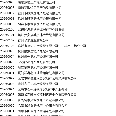
20260095
南京苏诺房产经纪有限公司
20260096
南通慧眼识房房产信息有限公司
20260097
徐州市顾家房地产经纪有限公司
20260098
徐州市顾家房地产经纪有限公司
20260099
句容市家宜居房产经纪有限公司
20260100
武进区湖塘扬合城房产中介服务部
20260101
镇江邦安众城房地产经纪有限公司
20260102
苏州华米置业有限公司
20260103
宿迁市旭达房产经纪有限公司江山城市广场分公司
20260073
杭州限象房地产经纪有限公司
20260074
杭州简创房地产经纪有限公司
20260075
宁波好星房产经纪有限公司
20260076
浙江链家房地产经纪有限公司
20260091
厦门祥睿心企业营销策划有限公司
20260092
龙岩市绿色鑫家园房地产营销策划有限公司
20260093
漳州宸居房地产经纪有限公司
20260094
龙海市石码好康厝房地产中介服务部
20260095
福建省石狮市恒德利房产中介有限责任公司
20260089
青岛链家兴业房地产经纪有限公司
20260090
临清市鸿鑫房地产中介服务有限公司
20260091
曲阜市田园房产营销策划有限公司