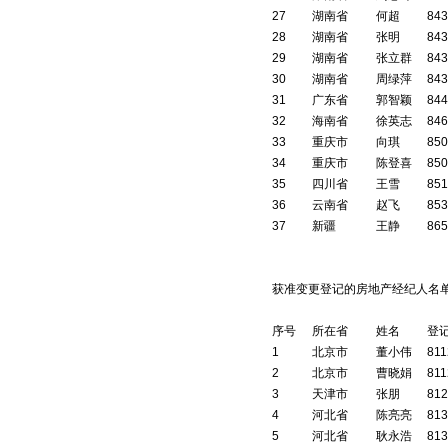
27
湖南省
何超
843
28
湖南省
张明
843
29
湖南省
张立群
843
30
湖南省
周绿萍
843
31
广东省
郭智颖
844
32
海南省
徐英志
846
33
重庆市
向琪
850
34
重庆市
陈登喜
850
35
四川省
王雪
851
36
云南省
赵飞
853
37
新疆
王静
865
获准变更登记的房地产经纪人名单
序号
所在省
姓名
登
1
北京市
董小伟
811
2
北京市
曹晓娟
811
3
天津市
张朋
812
4
河北省
陈亮亮
813
5
河北省
耿永浩
813