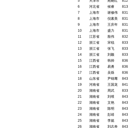
5
天津市
苑晓红
812
6
河北省
候睿
813
7
上海市
谢修伟
831
8
上海市
倪素美
831
9
上海市
王庆年
831
10
上海市
盛力
831
11
江苏省
殷伟
832
12
浙江省
宋锐
833
13
浙江省
张飞
833
14
浙江省
刘颖
833
15
江西省
韩帅
836
16
江西省
易勇
836
17
江西省
吴烁
836
18
山东省
尹锦骞
843
19
河南省
王国龙
841
20
湖南省
周武
833
21
湖南省
刘维
843
22
湖南省
文艳
843
23
湖南省
陈明
843
24
湖南省
彭靖
843
25
湖南省
李懿
843
26
湖南省
刘志奇
843