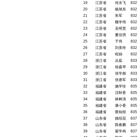
19
江苏省
何永飞
832
20
江苏省
杨旭东
832
21
江苏省
朱军
832
22
江苏省
魏学伟
832
23
江苏省
吴明宽
832
24
江苏省
董佳琪
832
25
江苏省
于伟
832
26
江苏省
刘美玲
832
27
江苏省
程娟
832
28
浙江省
丛磊
833
29
浙江省
徐森琴
833
30
浙江省
张学彪
833
31
浙江省
张唐军
833
32
福建省
施学珍
835
33
福建省
沈秋香
835
34
福建省
林树清
835
35
福建省
康小香
835
36
福建省
蔡灿煌
835
37
山东省
姚绍花
837
38
山东省
陈春鹏
837
39
山东省
翟学冉
837