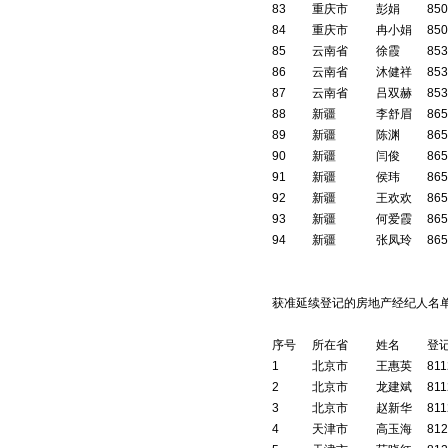
83
重庆市
彭娟
850
84
重庆市
冉小娟
850
85
云南省
徐霞
853
86
云南省
沐健祥
853
87
云南省
吕双赫
853
88
新疆
李舒眉
865
89
新疆
陈渊
865
90
新疆
闫俊
865
91
新疆
侯玮
865
92
新疆
王欢欢
865
93
新疆
何爱霞
865
94
新疆
张凤玲
865
获准延续登记的房地产经纪人名单
序号
所在省
姓名
登
1
北京市
王惠英
811
2
北京市
龙建斌
811
3
北京市
赵新华
811
4
天津市
高玉海
812