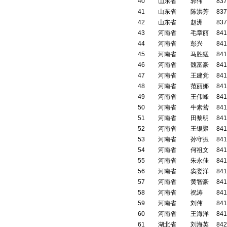
40
山东省
郭伟
837
41
山东省
陈洪芳
837
42
山东省
赵洲
837
43
河南省
毛章丽
841
44
河南省
彭兴
841
45
河南省
马胜猛
841
46
河南省
魏富豪
841
47
河南省
王建党
841
48
河南省
范丽娜
841
49
河南省
王伟峰
841
50
河南省
牛素营
841
51
河南省
田黎明
841
52
河南省
王银聚
841
53
河南省
孙守振
841
54
河南省
何祖文
841
55
河南省
朱永佳
841
56
河南省
窦娄洋
841
57
河南省
黄智豪
841
58
河南省
祝涛
841
59
河南省
刘伟
841
60
河南省
王海洋
841
61
湖北省
刘海英
842