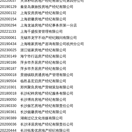
20220037
天津朴邻房地产经纪有限公司第四分公司
20190129
秦皇岛康旅投房地产经纪有限公司
20200132
上海安房房地产经纪有限公司
20200154
上海碧馨房地产经纪有限公司
20200294
上海龙迪房地产经纪事务所第一分店
20221133
上海千盛投资管理有限公司
20200061
无锡市龙宇不动产经纪顾问有限公司
20190434
上海唯家房地产咨询有限公司杭州分公司
20230025
浙江链家房地产经纪有限公司
20230149
海宁市行远房产经纪有限公司
20190186
萍乡市齐居房产经纪有限公司
20190187
萍乡市齐居房产经纪有限公司
20200018
景德镇联房通房地产管理有限公司
20190504
临邑县宏启房产经纪有限公司
20210301
郑州聚良房地产营销策划有限公司
20180018
长沙杞梓房地产经纪服务有限公司
20190050
长沙博肖房地产经纪有限公司
20190330
长沙振艺房地产经纪有限责任公司
20190361
长沙懿馨房地产经纪有限公司
20190389
湖南过亿文化传媒有限公司
20200036
长沙泽居房地产经纪有限责任公司
20220444
长沙拓客优房地产经纪有限公司