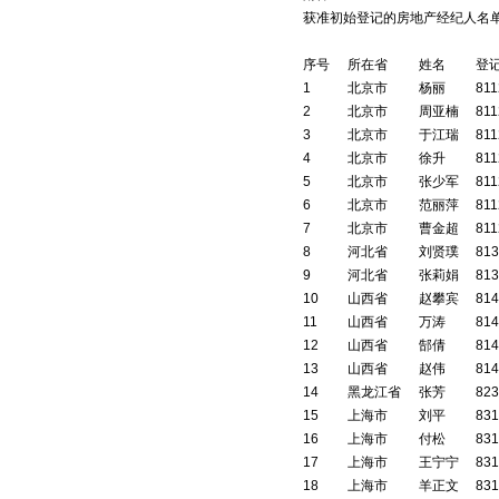
获准初始登记的房地产经纪人名单
序号
所在省
姓名
登
1
北京市
杨丽
811
2
北京市
周亚楠
811
3
北京市
于江瑞
811
4
北京市
徐升
811
5
北京市
张少军
811
6
北京市
范丽萍
811
7
北京市
曹金超
811
8
河北省
刘贤璞
813
9
河北省
张莉娟
813
10
山西省
赵攀宾
814
11
山西省
万涛
814
12
山西省
郜倩
814
13
山西省
赵伟
814
14
黑龙江省
张芳
823
15
上海市
刘平
831
16
上海市
付松
831
17
上海市
王宁宁
831
18
上海市
羊正文
831