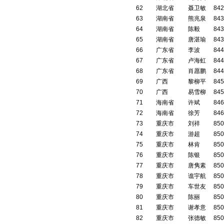
62
湖北省
聂卫敏
842
63
湖南省
熊兆泉
843
64
湖南省
陈毅
843
65
湖南省
唐湛瑜
843
66
广东省
李波
844
67
广东省
卢海虹
844
68
广东省
肖愿鹏
844
69
广西
黎柳平
845
70
广西
易雪柳
845
71
海南省
许斌
846
72
海南省
徐芳
846
73
重庆市
刘祥
850
74
重庆市
游超
850
75
重庆市
林肯
850
76
重庆市
陈银
850
77
重庆市
唐隽素
850
78
重庆市
谯宇航
850
79
重庆市
车世友
850
80
重庆市
陈丽
850
81
重庆市
谢孝意
850
82
重庆市
张德敏
850