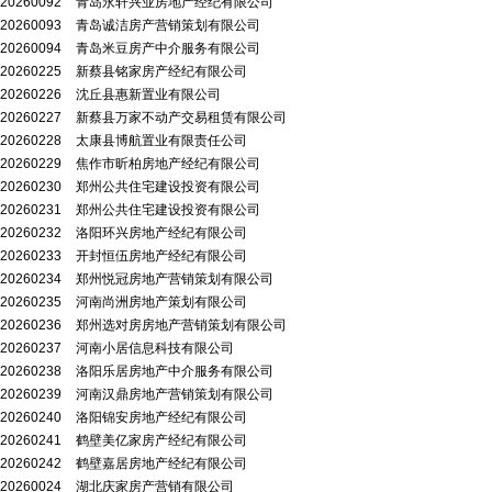
20260092
青岛永轩兴业房地产经纪有限公司
20260093
青岛诚洁房产营销策划有限公司
20260094
青岛米豆房产中介服务有限公司
20260225
新蔡县铭家房产经纪有限公司
20260226
沈丘县惠新置业有限公司
20260227
新蔡县万家不动产交易租赁有限公司
20260228
太康县博航置业有限责任公司
20260229
焦作市昕柏房地产经纪有限公司
20260230
郑州公共住宅建设投资有限公司
20260231
郑州公共住宅建设投资有限公司
20260232
洛阳环兴房地产经纪有限公司
20260233
开封恒伍房地产经纪有限公司
20260234
郑州悦冠房地产营销策划有限公司
20260235
河南尚洲房地产策划有限公司
20260236
郑州选对房房地产营销策划有限公司
20260237
河南小居信息科技有限公司
20260238
洛阳乐居房地产中介服务有限公司
20260239
河南汉鼎房地产营销策划有限公司
20260240
洛阳锦安房地产经纪有限公司
20260241
鹤壁美亿家房产经纪有限公司
20260242
鹤壁嘉居房地产经纪有限公司
20260024
湖北庆家房产营销有限公司