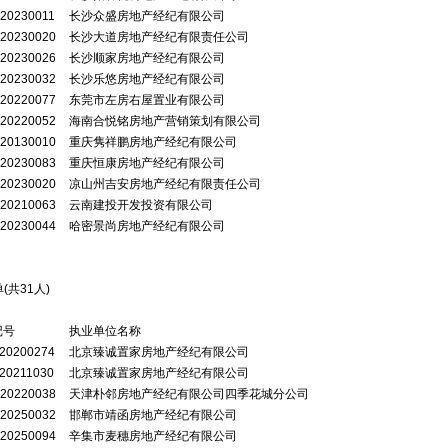
20230011
长沙众盛房地产经纪有限公司
20230020
长沙大道房地产经纪有限责任公司
20230026
长沙顺家房地产经纪有限公司
20230032
长沙乐悠房地产经纪有限公司
20220077
东莞市左房右屋置业有限公司
20220052
海南合悦铭房地产营销策划有限公司
20130010
重庆隽祥鹏房地产经纪有限公司
20230083
重庆恒康房地产经纪有限公司
20230020
凉山州吉安房地产经纪有限责任公司
20210063
云南建投开发投资有限公司
20230044
哈密景尚房地产经纪有限公司
(共
31
人)
记号
执业单位名称
20200274
北京臻诚置家房地产经纪有限公司
20211030
北京臻诚置家房地产经纪有限公司
20220038
天津朴邻房地产经纪有限公司四季花城分公司
20250032
邯郸市靖函房地产经纪有限公司
20250094
辛集市麦穗房地产经纪有限公司