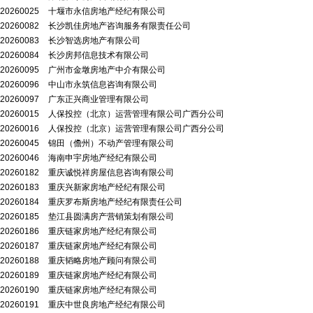
20260025
十堰市永信房地产经纪有限公司
20260082
长沙凯佳房地产咨询服务有限责任公司
20260083
长沙智选房地产有限公司
20260084
长沙房邦信息技术有限公司
20260095
广州市金墩房地产中介有限公司
20260096
中山市永筑信息咨询有限公司
20260097
广东正兴商业管理有限公司
20260015
人保投控（北京）运营管理有限公司广西分公司
20260016
人保投控（北京）运营管理有限公司广西分公司
20260045
锦田（儋州）不动产管理有限公司
20260046
海南申宇房地产经纪有限公司
20260182
重庆诚悦祥房屋信息咨询有限公司
20260183
重庆兴新家房地产经纪有限公司
20260184
重庆罗布斯房地产经纪有限责任公司
20260185
垫江县圆满房产营销策划有限公司
20260186
重庆链家房地产经纪有限公司
20260187
重庆链家房地产经纪有限公司
20260188
重庆韬略房地产顾问有限公司
20260189
重庆链家房地产经纪有限公司
20260190
重庆链家房地产经纪有限公司
20260191
重庆中世良房地产经纪有限公司