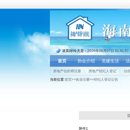
凌晨好!今天是：
2026年08月07日 01:41:5
首页
协会介绍
党建生活
法
房地产估价师注册
|
房地产经纪人登记
|
估
当前位置:
首页
>>
执业注册
>>
经纪人登记公告
附件1