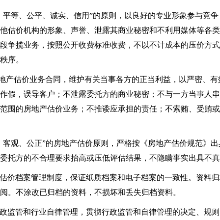
愿、平等、公平、诚实、信用”的原则，以良好的专业形象参与竞
他估价机构的形象、声誉、泄露其商业秘密和不利用媒体等各类
段争揽业务，按照公开收费标准收费，不以不计成本的压价方式
秩序。
房地产估价业务合同，维护有关当事各方的正当利益，以严密、有
作假，误导客户；不泄露委托方的商业秘密；不与一方当事人串
范围的房地产估价业务；不推诿应承担的责任；不索贿、受贿或
立、客观、公正”的房地产估价原则，严格按《房地产估价规范》
委托方的不合理要求抬高或压低评估结果，不隐瞒事实出具不真
产估价档案管理制度，保证纸质档案和电子档案的一致性。资料
阅。不涂改已归档的资料，不损坏和丢失归档资料。
行政监管和行业自律管理，贯彻行政监管和自律管理的决定、规