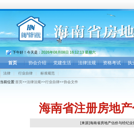
下午好！今天是：
2026年08月08日 16:12:14 星期六
首页
协会介绍
党建生活
法律法规
资格考试
执
法律
|
行业自律
|
标准规范
|
当前位置:
首页
>>
法律法规
>>
行业自律
>>
协会文件
海南省注册房地产
[来源]海南省房地产估价与经纪