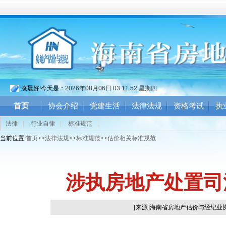
凌晨好!今天是：
2026年08月06日 03:11:53 星期四
首页
协会介绍
党建生活
法律法规
资格考试
执
法律
|
行业自律
|
标准规范
|
当前位置:
首页
>>
法律法规
>>
标准规范
>>
估价相关标准规范
涉执房地产处置司
[来源]海南省房地产估价与经纪业